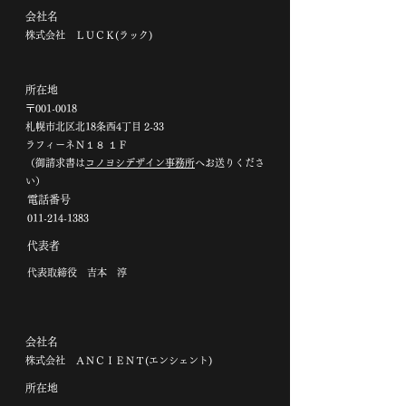
会社名
株式会社 ＬＵＣＫ(ラック)
所在地
〒001-0018
札幌市北区北18条西4丁目 2-33
ラフィーネＮ１８ １Ｆ
（御請求書は
コノヨシデザイン事務所
へお送りくださ
い）
電話番号
011-214-1383
代表者
代表取締役 吉本 淳
会社名
株式会社 ＡＮＣＩＥＮＴ(エンシェント)
所在地