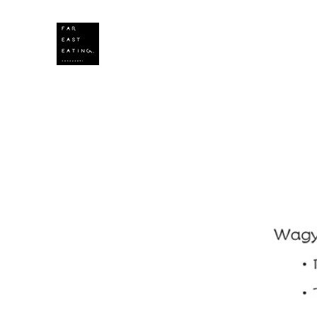
Far East Eating Inc.
飲食店運営コノヨシグループ
HOME
About US
テイクアウトメニュー
予約弁