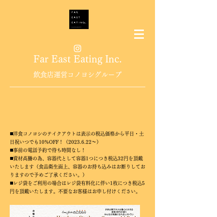
Far East Eating Inc.
飲食店運営コノヨシグループ
◼️洋食コノヨシのテイクアウトは表示の税込価格から平日・土
日祝いつでも10%OFF！（2023.6.22〜）
◼️事前の電話予約で待ち時間なし！
◼️資材高騰の為、容器代として容器1つにつき税込32円を頂戴
いたします（食品衛生面上、容器のお持ち込みはお断りしてお
りますので予めご了承ください。）
◼️レジ袋をご利用の場合はレジ袋有料化に伴い1枚につき税込5
円を頂戴いたします。不要なお客様はお申し付けください。